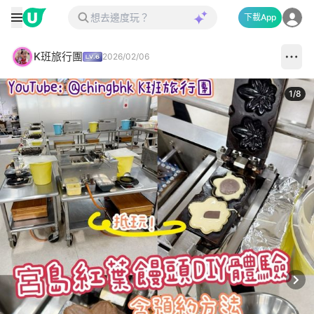
下載App
K班旅行團
2026/02/06
1
/
8
Next