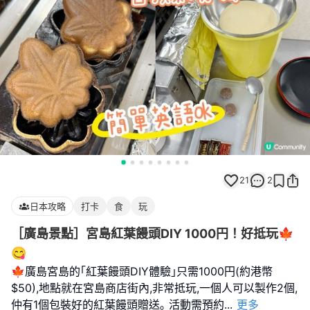
21
2
日本攻略
打卡
食
玩
［廣島景點］宮島紅葉饅頭DIY 1000円！好抵玩🍁
😋
🍁廣島宮島的｢紅葉饅頭DIY體驗｣只需1000円(約港幣
$50),地點就在宮島商店街內,非常抵玩,一個人可以製作2個,
仲有1個包裝好的紅葉饅頭贈送｡ 活動需預約
...
更多