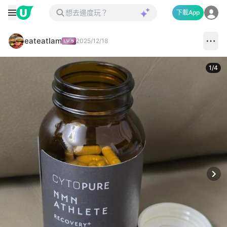
下載App
eateatlam
2025/12/18
1
/
4
Next