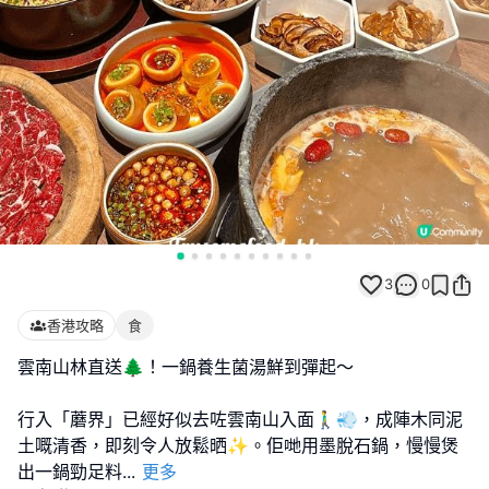
3
0
香港攻略
食
雲南山林直送🌲！一鍋養生菌湯鮮到彈起～
行入「蘑界」已經好似去咗雲南山入面🚶‍♂️💨，成陣木同泥
土嘅清香，即刻令人放鬆晒✨。佢哋用墨脫石鍋，慢慢煲
出一鍋勁足料
...
更多