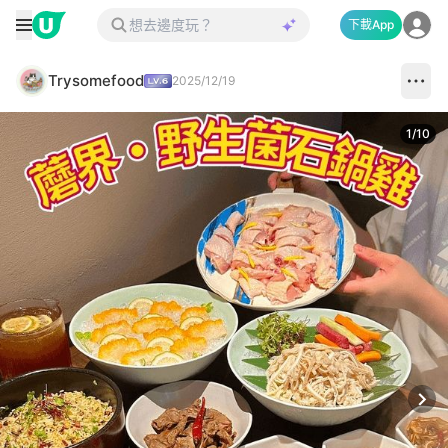
下載App
Trysomefood
2025/12/19
1
/
10
Next