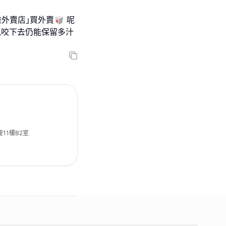
外賣店｣買外賣🥡 呢
,咬下去仍能保留多汁
11樓B2室