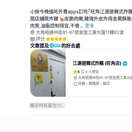
小妹今晚搵咗外賣apps訂咗｢旺角江源道韓式炸雞
間店舖既炸雞🍗皮脆肉嫩,雞塊外皮炸得金黃酥脆
肉質,油脂控制得宜,不會
...
更多
大角咀通州街81-87號金堡工業大廈11樓B2室
評分
文章提及
的好去處
江源道韓式炸雞 (旺角店)
5
4
人想去
大角咀通州街81-87號金堡工業大廈
炸雞、韓國菜、韓式
顯示所有留言(
1
)...