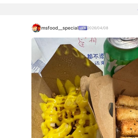
msfood__special
2026/04/08