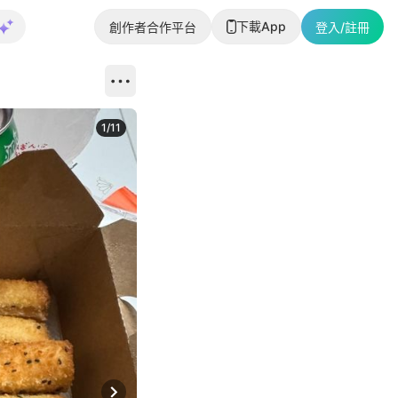
下載App
創作者合作平台
登入/註冊
1
/
11