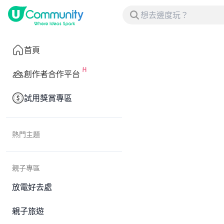
首頁
創作者合作平台
試用獎賞專區
熱門主題
親子專區
放電好去處
親子旅遊