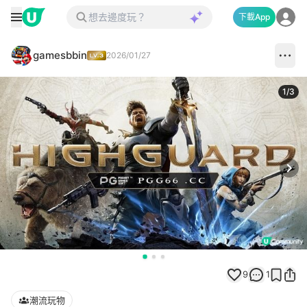
下載App
gamesbbin
2026/01/27
1
/
3
Next
9
1
潮流玩物