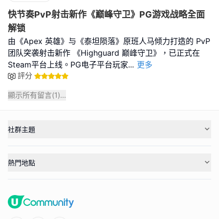
快节奏PvP射击新作《巅峰守卫》PG游戏战略全面
解锁
由《Apex 英雄》与《泰坦陨落》原班人马倾力打造的 PvP
团队突袭射击新作 《Highguard 巅峰守卫》，已正式在
Steam平台上线。PG电子平台玩家
...
更多
評分
顯示所有留言(
1
)...
社群主題
熱門地點