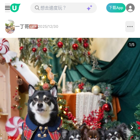
下載App
一丁哥
2025/12/30
1
/
5
Next