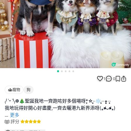
1
0
寵物
狗
₍⁽ˊᵕˋ⁾₎❆🎄聖誕我地一齊跑咗好多個場呀*̣̥☆·͙̥‧❄‧̩̥·‧•̥̩̥͙‧·‧̩̥
...
更多
評分