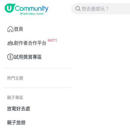
首頁
創作者合作平台
試用獎賞專區
熱門主題
親子專區
放電好去處
親子旅遊