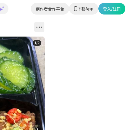
下載App
創作者合作平台
登入/註冊
1
/
2
即睇更多社