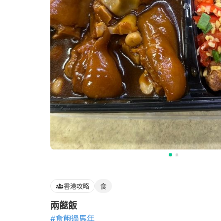
香港攻略
食
兩餸飯
#食飽過馬年