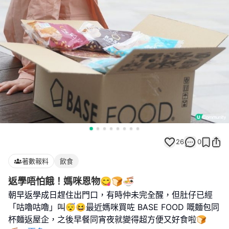
26
0
著數報料
飲食
返學唔怕餓！媽咪恩物😋🍞🍜
朝早返學成日趕住出門口，有時仲未完全醒，但肚仔已經
「咕嚕咕嚕」叫😴😆最近媽咪買咗 BASE FOOD 嘅麵包同
杯麵返屋企，之後早餐同宵夜就變得超方便又好食啦🍞