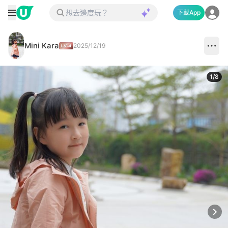
下載App
Mini Kara
2025/12/19
1
/
8
Next