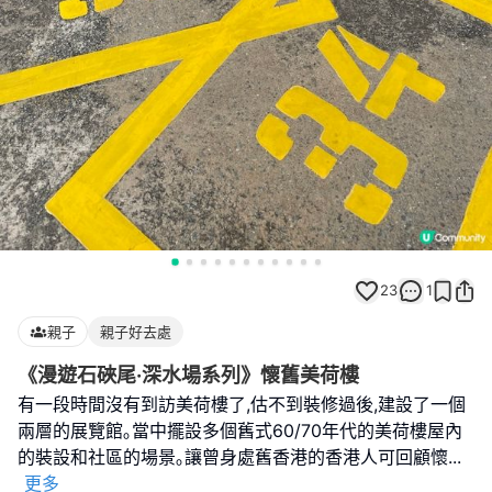
23
1
親子
親子好去處
《漫遊石硤尾·深水場系列》懷舊美荷樓
有一段時間沒有到訪美荷樓了,估不到裝修過後,建設了一個
兩層的展覽館｡當中擺設多個舊式60/70年代的美荷樓屋內
的裝設和社區的場景｡讓曾身處舊香港的香港人可回顧懷
...
更多