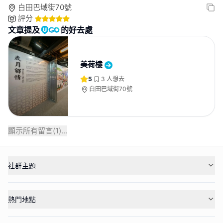
白田巴域街70號
評分
文章提及
的好去處
美荷樓
5
3
人想去
白田巴域街70號
顯示所有留言(
1
)...
社群主題
熱門地點