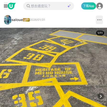
下載App
saloue
2026/01/31
1
/
11
Next