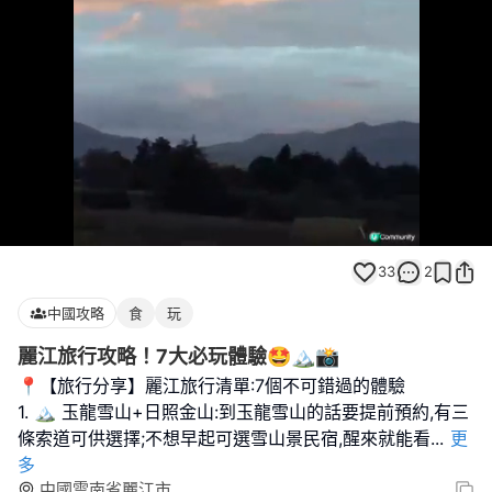
Loaded
:
Unmute
87.50%
33
2
中國攻略
食
玩
麗江旅行攻略！7大必玩體驗🤩🏔️📸
📍【旅行分享】麗江旅行清單:7個不可錯過的體驗
1. 🏔 玉龍雪山+日照金山:到玉龍雪山的話要提前預約,有三
條索道可供選擇;不想早起可選雪山景民宿,醒來就能看
...
更
多
中國雲南省麗江市