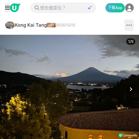
下載App
Kong Kai Tang
2025/12/15
1
/
5
Next