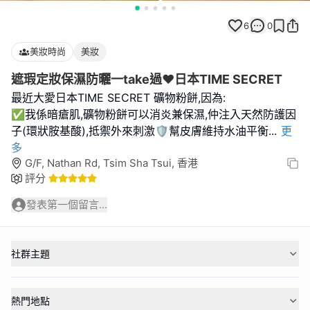
6
0
美妝時尚
美妝
遮瑕定妝保濕防曬一take過❤️日本TIME SECRET
最近大愛日本TIME SECRET 礦物粉餅,因為:
✅我係暗瘡肌,礦物粉餅可以消炎兼保濕,仲注入天然防護因
子(環狀胺基酸),抵禦外來刺激🛡️幫皮膚維持水油平衡
...
更
多
G/F, Nathan Rd, Tsim Sha Tsui, 香港
評分
發表第一個留言...
社群主題
熱門地點