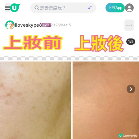
下載App
iloveskype8
2026/04/15
1
/
5
Next