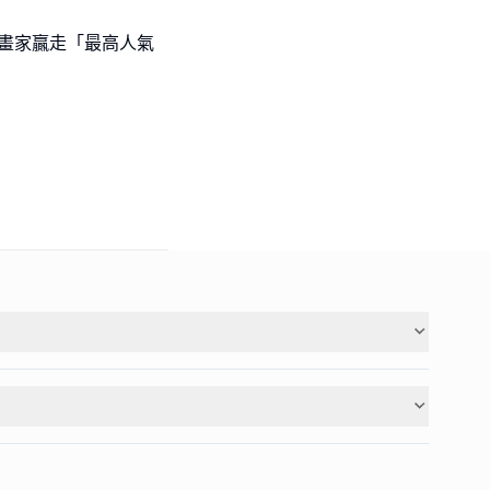
l級小畫家贏走「最高人氣