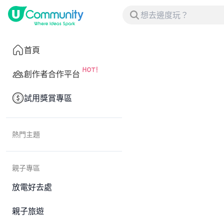
首頁
創作者合作平台
試用獎賞專區
熱門主題
親子專區
放電好去處
親子旅遊