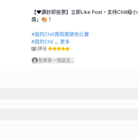
【❤️讚好即投票】立即Like Post，支持Chil
獎」🎨！
#我的Chill賞假期填色比賽
#我的Chil
...
更多
評分
發表第一個留言...