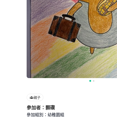
親子
參加者：顥礥
參加組別：幼稚園組