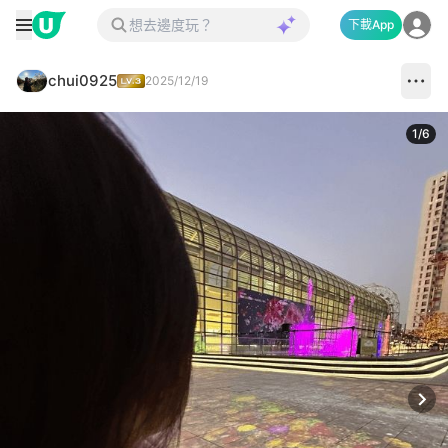
下載App
chui0925
2025/12/19
1
/
6
Next