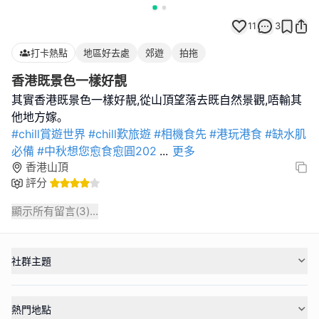
11
3
打卡熱點
地區好去處
郊遊
拍拖
香港既景色一樣好靚
其實香港既景色一樣好靚,從山頂望落去既自然景觀,唔輸其
#chill賞遊世界
#chill歎旅遊
#相機食先
#港玩港食
#缺水肌
必備
#中秋想您愈食愈圓202
...
更多
香港山頂
評分
顯示所有留言(
3
)...
社群主題
熱門地點