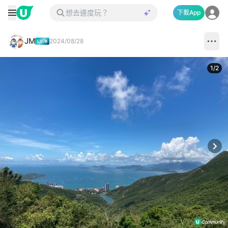
下載App
JM
2024/08/28
1
/
2
Next