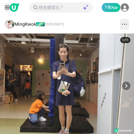
下載App
MingKwok
2025/06/12
1
/
11
Next