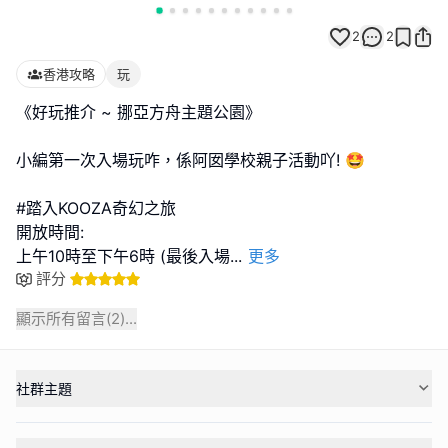
2
2
香港攻略
玩
《好玩推介 ~ 挪亞方舟主題公園》
小編第一次入場玩咋，係阿囡學校親子活動吖! 🤩
#踏入KOOZA奇幻之旅
開放時間:
上午10時至下午6時 (最後入場
...
更多
評分
顯示所有留言(
2
)...
社群主題