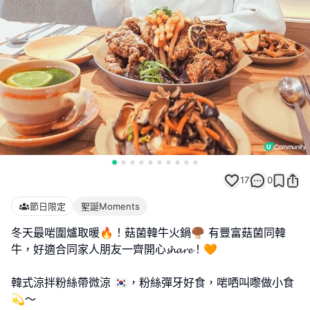
17
0
節日限定
聖誕Moments
冬天最啱圍爐取暖🔥！菇菌韓牛火鍋🍄‍🟫 有豐富菇菌同韓
牛，好適合同家人朋友一齊開心𝓼𝓱𝓪𝓻𝓮！🧡
韓式涼拌粉絲帶微涼 🇰🇷，粉絲彈牙好食，啱哂叫嚟做小食