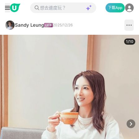
下載App
Sandy Leung
2025/12/26
1
/
10
Next