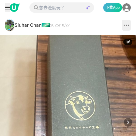
下載App
Siuhar Chan
2025/10/27
1
/
6
Next