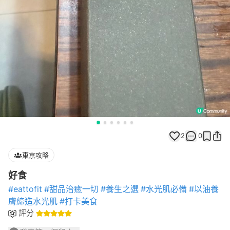
2
0
東京攻略
好食
#eattofit
#甜品治癒一切
#養生之選
#水光肌必備
#以油養
膚締造水光肌
#打卡美食
評分