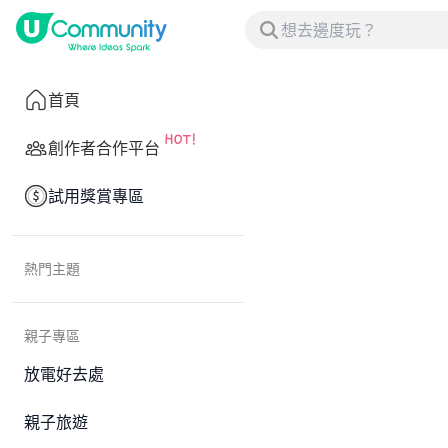
首頁
創作者合作平台
試用獎賞專區
熱門主題
親子專區
放電好去處
親子旅遊