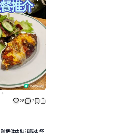
Next slide
28
2
別把健康拋諸腦後!聖