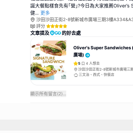
誕大餐點樣食先有｢營｣?今日為大家推薦Oliver’s Supe
健
...
更多
沙田沙田正街2-8號新城市廣場三期3樓A334&A
評分
文章提及
的好去處
Oliver's Super Sandwich
廣場)
5
4
人想去
沙田沙田正街2-8號新城市廣場三
A334&A364號舖
三文治、西式、快餐店
顯示所有留言(
2
)...