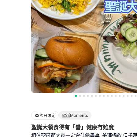
節日限定
聖誕Moments
聖誕大餐食得有「營」健康冇難度
相信聖誕節大家一定會佳餚盡享､美酒暢飲,但千萬