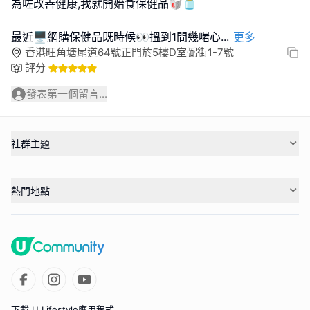
為咗改善健康,我就開始食保健品🥡🫙
最近🖥️網購保健品既時候👀搵到1間幾啱心
...
更多
香港旺角塘尾道64號正門於5樓D室弼街1-7號
評分
發表第一個留言...
社群主題
熱門地點
下載 U Lifestyle應用程式