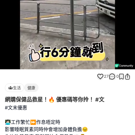
Loaded
:
Unmute
100.00%
27
0
生活
健康
網購保健品救星！🔥 優惠碼等你拎！ #文
#文末優惠
👩🏻‍💻工作繁忙⏩作息唔定時
影響睡眠質素​同時仲會增加身體負擔😣