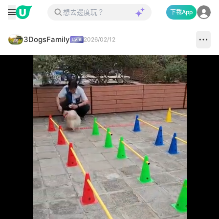
下載App
3DogsFamily
2026/02/12