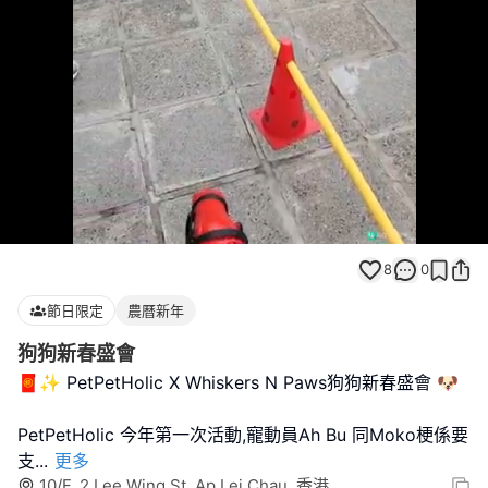
Loaded
:
Unmute
100.00%
8
0
節日限定
農曆新年
狗狗新春盛會
🧧✨ PetPetHolic X Whiskers N Paws狗狗新春盛會 🐶
PetPetHolic 今年第一次活動,寵動員Ah Bu 同Moko梗係要
支
...
更多
10/F, 2 Lee Wing St, Ap Lei Chau, 香港