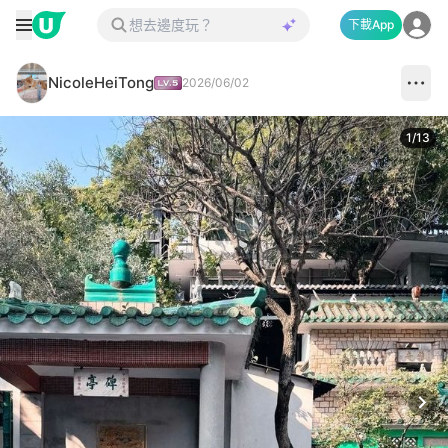
下載App
NicoleHeiTong
2026/06/02
1
/
13
Next