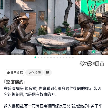
7
0
澳門攻略
文化禮儀
玩
｢望廈條約｣
在普濟禪院(觀音堂),你會看到有很多通往後園的標示,皆因
它的後花園,也是個有故事的方｡
步入後花園,有一花岡石桌和四條長石凳,就是簽訂中美不平