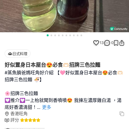
13
0
日式料理
好似置身日本屋台😍必食🫶🏻招牌三色拉麵
#蒸魚腩爸媽旺角好介紹 【🩷好似置身日本屋台😍必食🫶🏻
招牌三色拉麵 🍜】
🌸招牌三色拉麵
💟推介💟一上枱就聞到香噴噴😍 我揀左濃厚雞白湯 ，湯
底好香濃清甜！
...
更多
香港旺角
評分