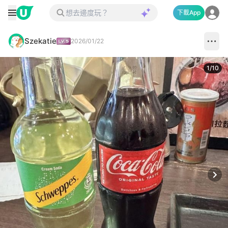
下載App
Szekatie
2026/01/22
1
/
10
Next