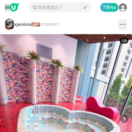
下載App
xjeminix
2026/06/01
1
/
9
Next