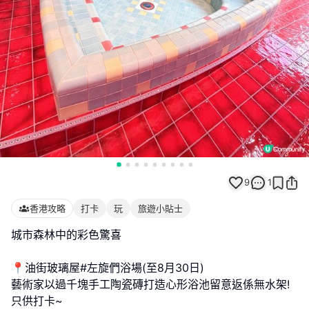
9
1
香港攻略
打卡
玩
旅遊小貼士
城市森林中的彩色驚喜
📍油街玻璃屋#左旋們浴場(至8月30日)
藝術家以過千塊手工陶瓷磚打造心形浴池留意返係無水架!
只供打卡~