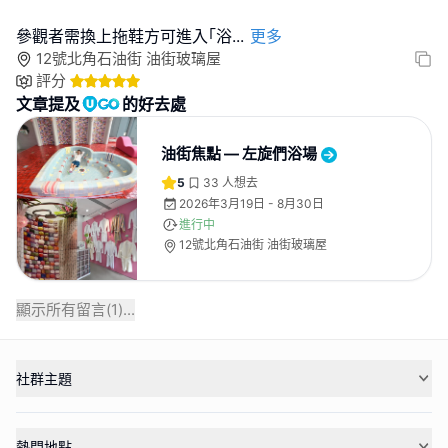
參觀者需換上拖鞋方可進入｢浴
...
更多
12號北角石油街 油街玻璃屋
評分
文章提及
的好去處
油街焦點 — 左旋們浴場
5
33
人想去
2026年3月19日 - 8月30日
進行中
12號北角石油街 油街玻璃屋
顯示所有留言(
1
)...
社群主題
熱門地點