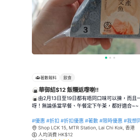
著數報料
飲食
🍙華御結$12 飯糰返嚟喇‼️
🍙由2月13日至19日都有唔同口味可以揀，而且
呀！無論係當早餐、午餐定下午茶，都好適合~~
#優惠
#折扣
#折扣優惠
#著數
#限時優惠
#我想
Shop LCK 15, MTR Station, Lai Chi Kok, 香港
人均消費
HK$
12