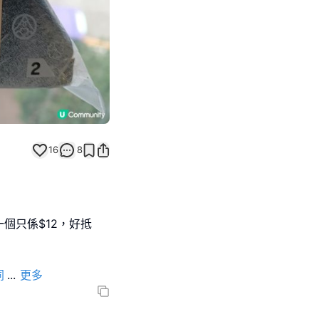
16
8
一個只係$12，好抵
同
...
更多