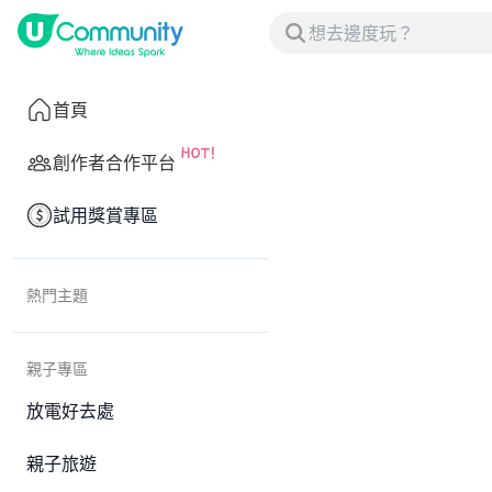
首頁
創作者合作平台
試用獎賞專區
熱門主題
親子專區
放電好去處
親子旅遊