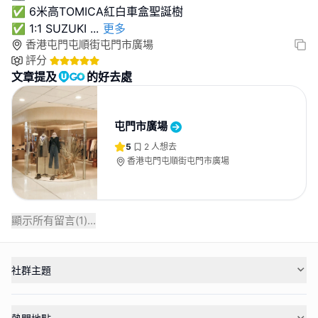
✅ 6米高TOMICA紅白車盒聖誕樹
✅ 1:1 SUZUKI
...
更多
香港屯門屯順街屯門市廣場
評分
文章提及
的好去處
屯門市廣場
5
2
人想去
香港屯門屯順街屯門市廣場
顯示所有留言(
1
)...
社群主題