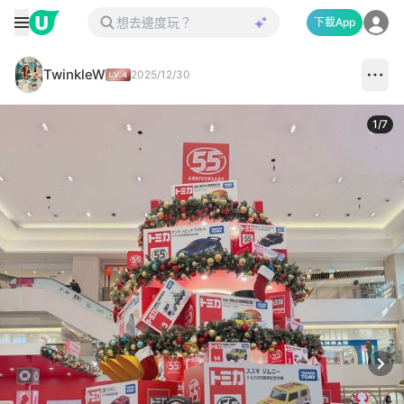
下載App
TwinkleW
2025/12/30
1
/
7
Next