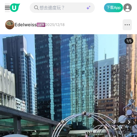
下載App
Edelweiss
2025/12/18
1
/
5
Next