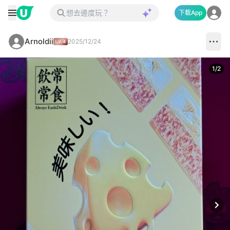
下載App
Arnoldii
2025/12/24
1
/
2
Next