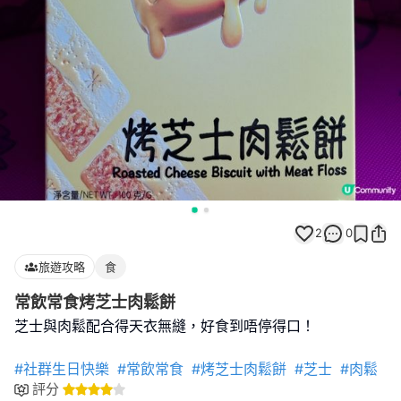
2
0
旅遊攻略
食
常飲常食烤芝士肉鬆餅
芝士與肉鬆配合得天衣無縫，好食到唔停得口！
#社群生日快樂
#常飲常食
#烤芝士肉鬆餅
#芝士
#肉鬆
評分