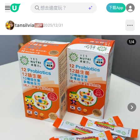
下載App
tansilvia
2025/12/31
1
/
4
Next