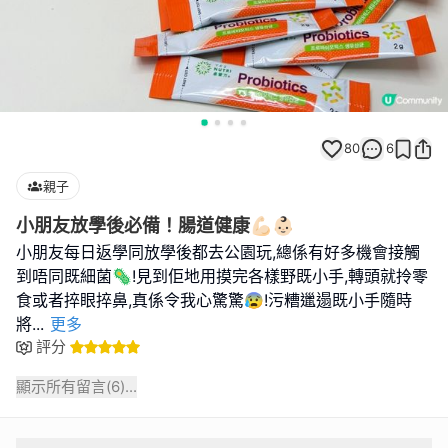
80
6
親子
小朋友放學後必備！腸道健康💪🏻👶🏻
小朋友每日返學同放學後都去公園玩,總係有好多機會接觸
到唔同既細菌🦠!見到佢地用摸完各樣野既小手,轉頭就拎零
食或者捽眼捽鼻,真係令我心驚驚😰!污糟邋遢既小手隨時
將
...
更多
評分
顯示所有留言(
6
)...