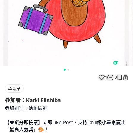
1
0
親子
參加者：Karki Elishiba
參加組別：幼稚園組
【❤️讚好即投票】立即Like Post，支持Chill級小畫家贏走
「最高人氣獎」🎨！