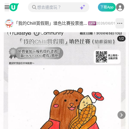
下載App
「我的Chill賞假期」填色比賽投票進行中✅
2026/06/01
1
/
2
Next