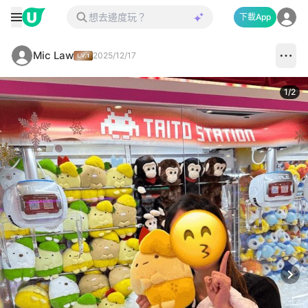
下載App
Mic Law
2025/12/17
1
/
2
Next