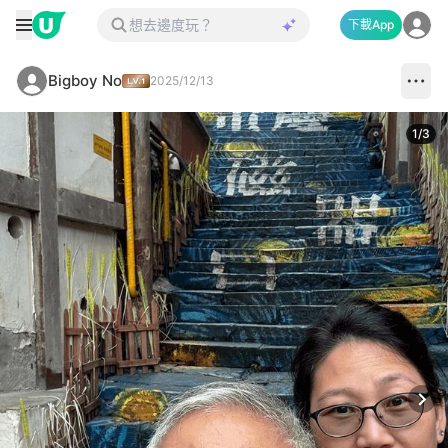
下載App
Bigboy No
2025/12/13
1
/
3
Next