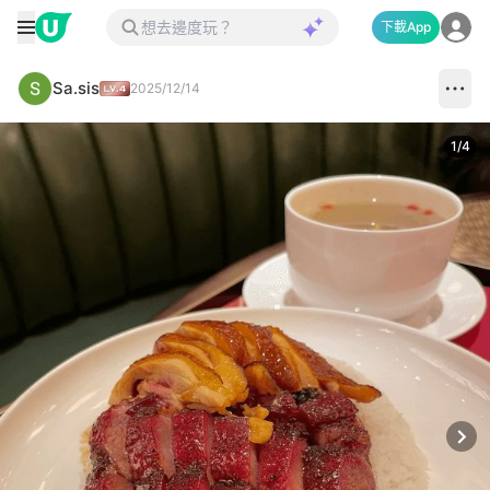
下載App
Sa.sis
2025/12/14
1
/
4
Next