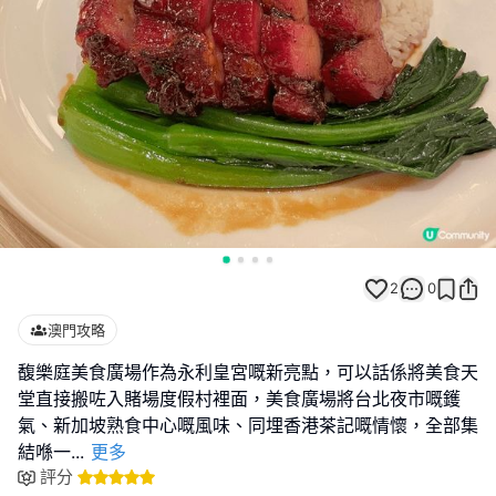
2
0
澳門攻略
馥樂庭美食廣場作為永利皇宮嘅新亮點，可以話係將美食天
堂直接搬咗入賭場度假村裡面，美食廣場將台北夜市嘅鑊
氣、新加坡熟食中心嘅風味、同埋香港茶記嘅情懷，全部集
結喺一
...
更多
評分