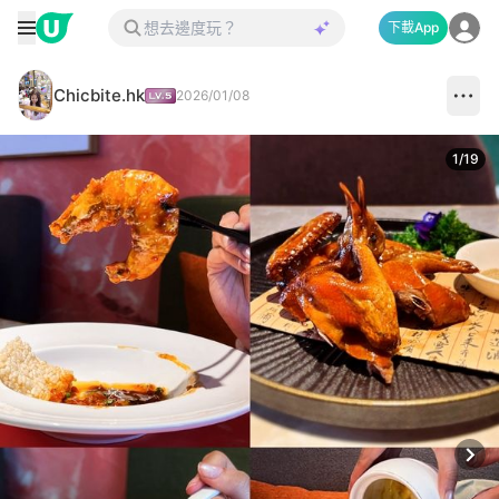
下載App
Chicbite.hk
2026/01/08
1
/
19
Next