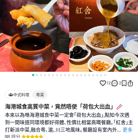
12
2
中式料理
粵菜
海港城食高質中菜，竟然唔使「荷包大出血」🥢
本來以為喺海港城食中菜一定會｢荷包大出血｣,點知今次遇
到一間味道同環境都好得體､性價比相當高嘅餐廳｡｢紅舍｣主
打新派中菜,融合粵､滬､川三地風味｡餐廳設有室內外
...
更多
評分