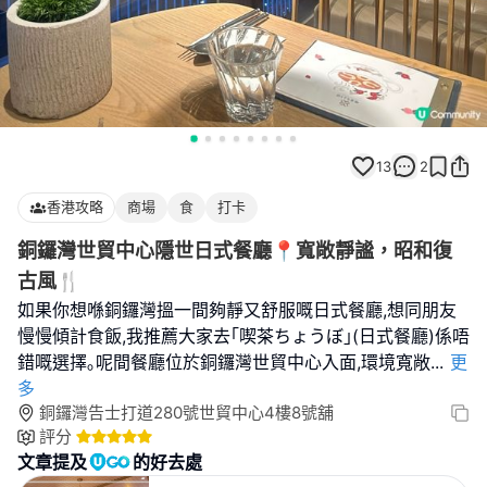
13
2
香港攻略
商場
食
打卡
銅鑼灣世貿中心隱世日式餐廳📍寬敞靜謐，昭和復
古風🍴
如果你想喺銅鑼灣搵一間夠靜又舒服嘅日式餐廳,想同朋友
慢慢傾計食飯,我推薦大家去｢喫茶ちょうぼ｣(日式餐廳)係唔
錯嘅選擇｡呢間餐廳位於銅鑼灣世貿中心入面,環境寬敞
...
更
多
銅鑼灣告士打道280號世貿中心4樓8號舖
評分
文章提及
的好去處