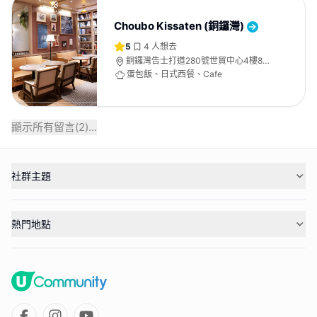
Choubo Kissaten (銅鑼灣)
5
4
人想去
銅鑼灣告士打道280號世貿中心4樓8號
舖
蛋包飯、日式西餐、Cafe
顯示所有留言(
2
)...
社群主題
熱門地點