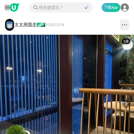
下載App
太太周圍走
2025/12/18
1
/
8
Next