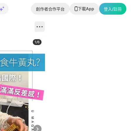
下載App
創作者合作平台
登入/註冊
1
/
6