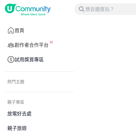
首頁
創作者合作平台
試用獎賞專區
熱門主題
親子專區
放電好去處
親子旅遊