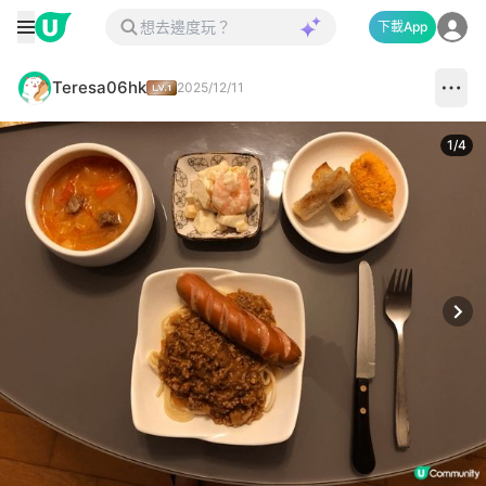
下載App
Teresa06hk
2025/12/11
1
/
4
Next