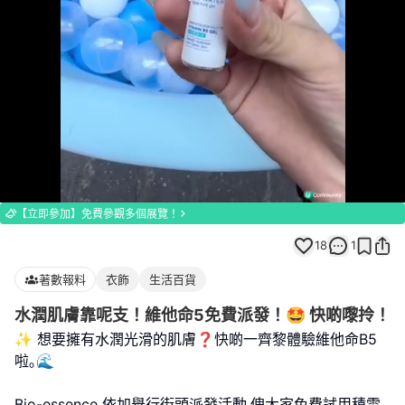
Loaded
:
Unmute
100.00%
【立即參加】免費參觀多個展覽！
18
1
著數報料
衣飾
生活百貨
水潤肌膚靠呢支！維他命5免費派發！🤩 快啲嚟拎！
✨ 想要擁有水潤光滑的肌膚❓快啲一齊黎體驗維他命B5
啦｡🌊
Bio-essence 依加舉行街頭派發活動,俾大家免費試用積雪