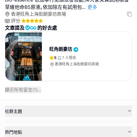
草維他命B5原液｡依加除左有試用包
...
更多
香港旺角上海街朗豪坊商場
評分
文章提及
的好去處
旺角朗豪坊
5
7
人想去
香港旺角上海街朗豪坊商場
顯示所有留言(
1
)...
社群主題
熱門地點