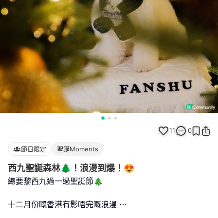
11
0
節日限定
聖誕Moments
西九聖誕森林🌲！浪漫到爆！😍
總要黎西九過一過聖誕節🎄
十二月份嘅香港有影唔完嘅浪漫 ⋯