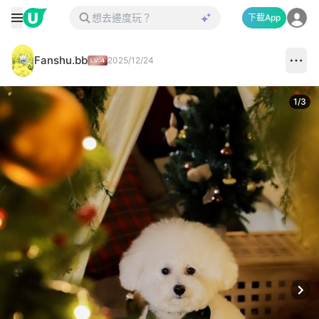
下載App
Fanshu.bb
2025/12/24
1
/
3
Next