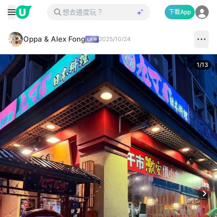
下載App
Oppa & Alex Fong
2025/10/24
1
/
13
Next