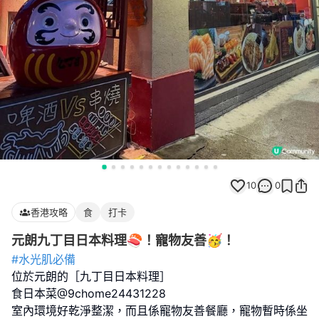
10
0
香港攻略
食
打卡
元朗九丁目日本料理🍣！寵物友善🥳！
#水光肌必備
位於元朗的［九丁目日本料理］
食日本菜@9chome24431228
室內環境好乾淨整潔，而且係寵物友善餐廳，寵物暫時係坐