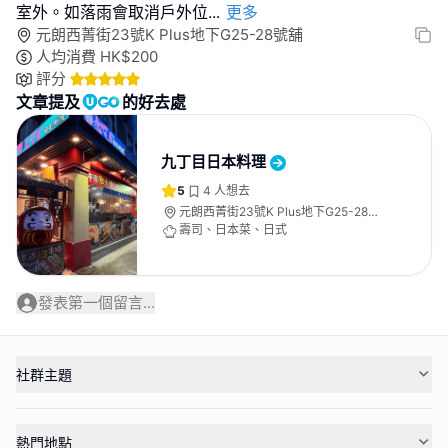
室外。如落雨會取消戶外位
...
更多
元朗西菁街23號K Plus地下G25-28號舖
人均消費
HK$
200
評分
文章提及
的好去處
九丁目日本料理
5
4
人想去
元朗西菁街23號K Plus地下G25-28號
舖
壽司、日本菜、日式
發表第一個留言...
社群主題
熱門地點