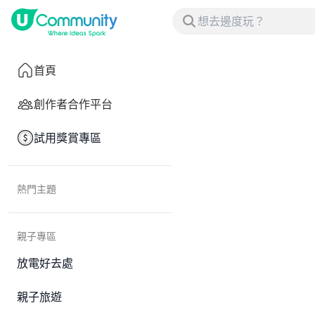
首頁
創作者合作平台
試用獎賞專區
熱門主題
親子專區
放電好去處
親子旅遊