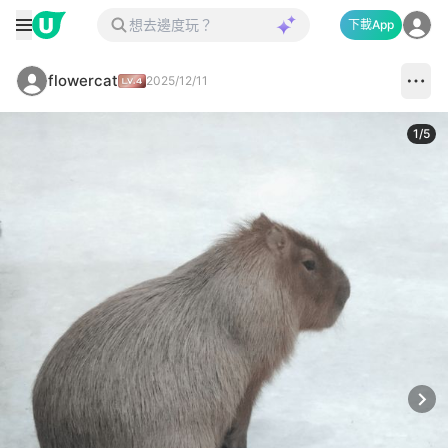
下載App
flowercat
2025/12/11
1
/
5
Next