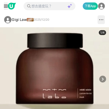
下載App
Gigi Law
2025/12/20
1
/
4
Next