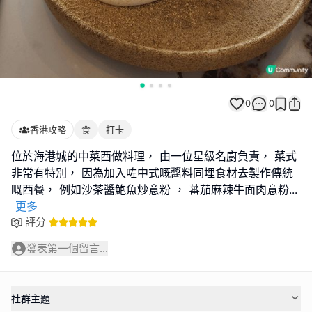
0
0
香港攻略
食
打卡
位於海港城的中菜西做料理， 由一位星級名廚負責， 菜式
非常有特別， 因為加入咗中式嘅醬料同埋食材去製作傳統
嘅西餐， 例如沙茶醬鮑魚炒意粉 ， 蕃茄麻辣牛面肉意粉
...
更多
評分
發表第一個留言...
社群主題