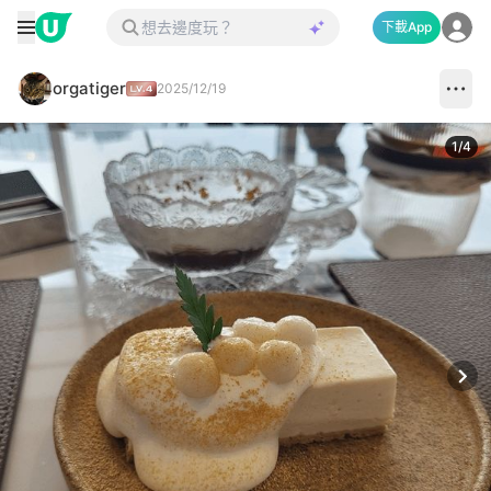
下載App
orgatiger
2025/12/19
1
/
4
Next