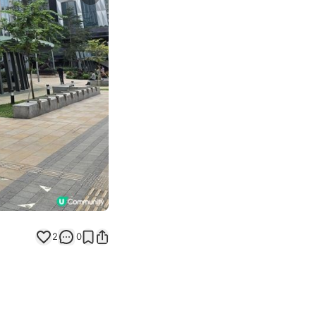
Next slide
2
0