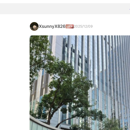
XsunnyX826
2025/12/09