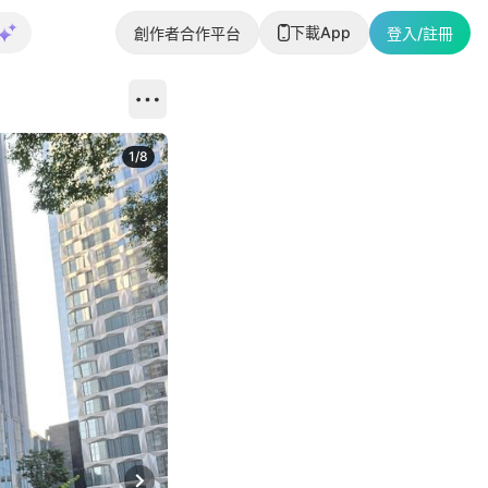
下載App
創作者合作平台
登入/註冊
1
/
8