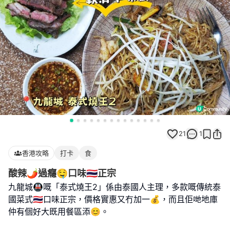
21
1
香港攻略
打卡
食
酸辣🌶️過癮🤤口味🇹🇭正宗
九龍城🚇嘅「泰式燒王2」係由泰國人主理，多款嘅傳統泰
國菜式🇹🇭口味正宗，價格實惠又冇加一💰，而且佢哋地庫
仲有個好大既用餐區添😊。