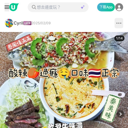
下載App
Cyril
2025/02/09
1
/
14
Next