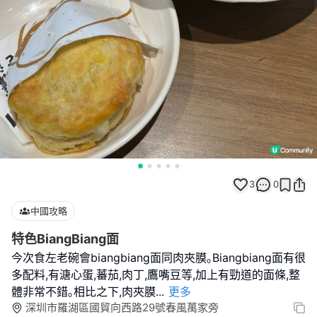
3
0
中國攻略
特色BiangBiang面
今次食左老碗會biangbiang面同肉夾膜｡Biangbiang面有很
多配料,有溏心蛋,蕃茄,肉丁,鷹嘴豆等,加上有勁道的面條,整
體非常不錯｡相比之下,肉夾膜
...
更多
深圳市羅湖區國貿向西路29號春風萬家旁