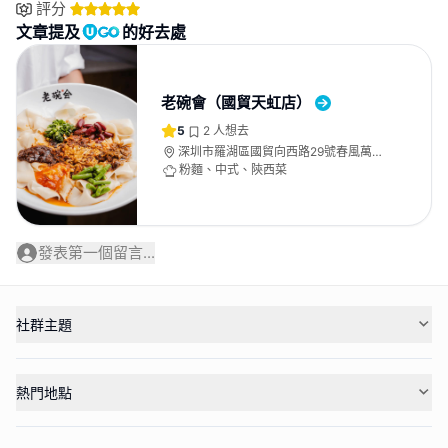
評分
文章提及
的好去處
老碗會（國貿天虹店）
5
2
人想去
深圳市羅湖區國貿向西路29號春風萬家
旁
粉麵、中式、陝西菜
發表第一個留言...
社群主題
熱門地點