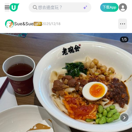
下載App
Sue&Sue
2025/12/18
1
/
5
Next