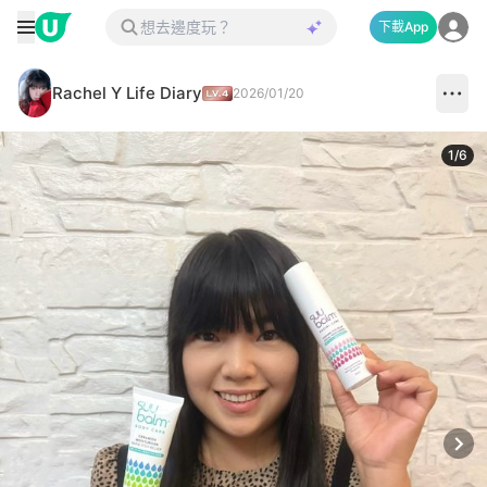
下載App
Rachel Y Life Diary
2026/01/20
1
/
6
Next