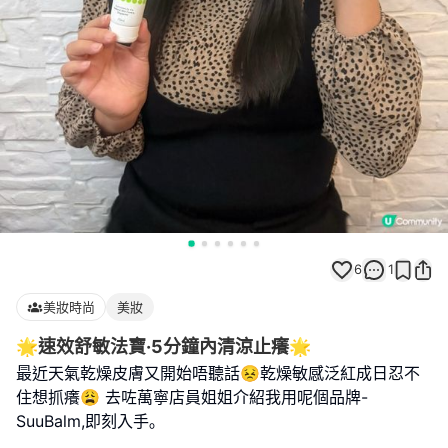
6
1
美妝時尚
美妝
🌟速效舒敏法寶·5分鐘內清涼止癢🌟
最近天氣乾燥皮膚又開始唔聽話😣乾燥敏感泛紅成日忍不
住想抓癢😩 去咗萬寧店員姐姐介紹我用呢個品牌-
SuuBalm,即刻入手｡