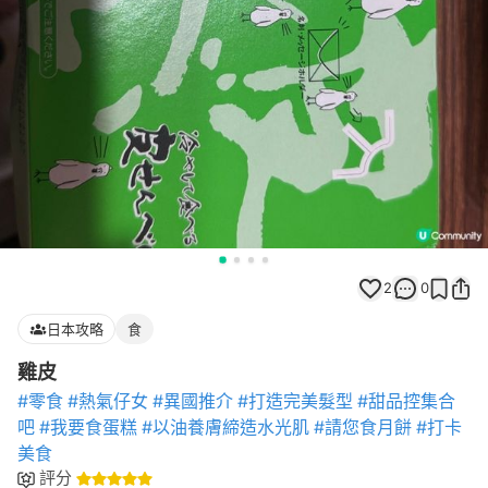
2
0
日本攻略
食
雞皮
#零食
#熱氣仔女
#異國推介
#打造完美髮型
#甜品控集合
吧
#我要食蛋糕
#以油養膚締造水光肌
#請您食月餅
#打卡
美食
評分