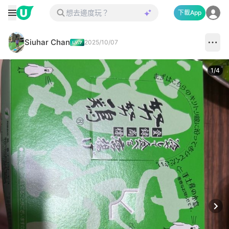
下載App
Siuhar Chan
2025/10/07
1
/
4
Next