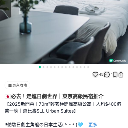
45
1
東京攻略
🇯🇵必去！走進日劇世界｜東京高級民宿推介
【2025新開幕｜70m²輕奢極簡風高級公寓｜人均$400港
幣一晚｜惠比壽SLL Urban Suites】
‼️體驗日劇主角般の日本生活( ˃ ᵕ ˂ )🩵
...
更多